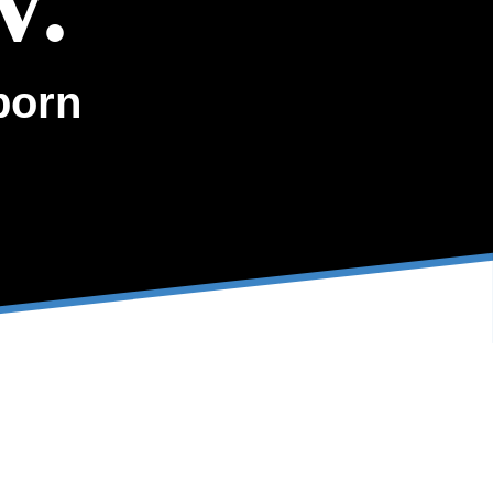
V.
born